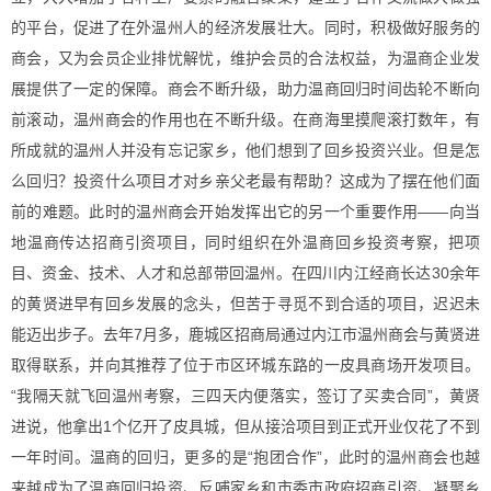
的平台，促进了在外温州人的经济发展壮大。同时，积极做好服务的
商会，又为会员企业排忧解忧，维护会员的合法权益，为温商企业发
展提供了一定的保障。商会不断升级，助力温商回归时间齿轮不断向
前滚动，温州商会的作用也在不断升级。在商海里摸爬滚打数年，有
所成就的温州人并没有忘记家乡，他们想到了回乡投资兴业。但是怎
么回归？投资什么项目才对乡亲父老最有帮助？这成为了摆在他们面
前的难题。此时的温州商会开始发挥出它的另一个重要作用——向当
地温商传达招商引资项目，同时组织在外温商回乡投资考察，把项
目、资金、技术、人才和总部带回温州。在四川内江经商长达30余年
的黄贤进早有回乡发展的念头，但苦于寻觅不到合适的项目，迟迟未
能迈出步子。去年7月多，鹿城区招商局通过内江市温州商会与黄贤进
取得联系，并向其推荐了位于市区环城东路的一皮具商场开发项目。
“我隔天就飞回温州考察，三四天内便落实，签订了买卖合同”，黄贤
进说，他拿出1个亿开了皮具城，但从接洽项目到正式开业仅花了不到
一年时间。温商的回归，更多的是“抱团合作”，此时的温州商会也越
来越成为了温商回归投资、反哺家乡和市委市政府招商引资、凝聚乡