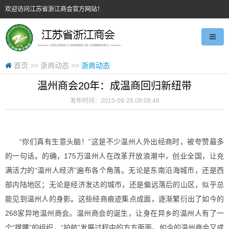
欢迎访问江苏省浙江商会官方网站！
首页
>>
浙商动态
>>
浙商动态
温州商会20年：成温商回归新纽带
发布时间：2015-09-28 08:09:48
“你们真有生意头脑！”这是不少温州人外出经商时，被夸赞最多
的一句话。的确，175万温州人在改革开放浪潮中，创业全国，让充
满活力的“温州人经济”遍布各个角落。无论是东南沿海城市，还是西
部内陆地区；无论是经济发达的城市，还是偏远落后的山区，似乎总
能见到温州人的身影。这些经商痕迹集点成面，逐渐繁衍出了如今的
268家异地温州商会。温州商会的诞生，让身在异乡的温州人有了一
个“撑腰”的组织，“护航”发展过程中的方方面面。如今的温州商会又成