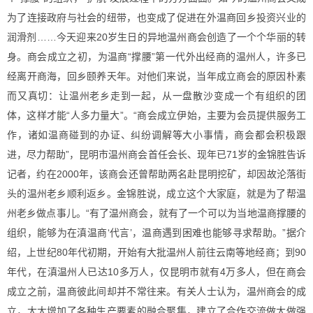
为了连接政府与社会的纽带，也变成了促进在外温商回乡投资兴业的
润滑剂……今天迎来20岁生日的异地温州商会创造了一个个华丽的转
身。商会成立之初，为温商“撑腰”第一代外出经商的温州人，许多已
经离开商海，回乡颐养天年。对他们来说，当年成立商会的原因朴素
而又真切：让温州老乡走到一起，从一盘散沙变成一个有组织的团
体，这样才能“人多力量大”。“商会成立伊始，主要为会员提供服务工
作，诸如温商碰到的办证、纠纷调解等大小事情，商会都会积极跟
进，尽力帮助”，昆明市温州商会首任会长、现年已71岁的金锦胜告诉
记者，约在2000年，该商会还曾帮助两名赴昆明挖矿，却因故沦落街
头的温州老乡顺利返乡。金锦胜说，成立这个大家庭，就是为了帮温
州老乡做点事儿。“有了温州商会，就有了一个可以为当地温商撑腰的
组织，能够为在滇温商‘代言’，温商遇到困难也能够寻求帮助。”据介
绍，上世纪80年代初期，开始有大批温州人前往云南等地经商；到90
年代，在滇温州人已达10多万人，仅昆明市就有4万多人，但在商会
成立之前，温商彼此间却并不常往来。有关人士认为，温州商会的成
立，大大增加了各种生产要素的融合聚集，建立了合作交流做大做强