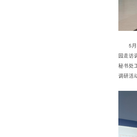
5
月
园走访
秘书处
调研活