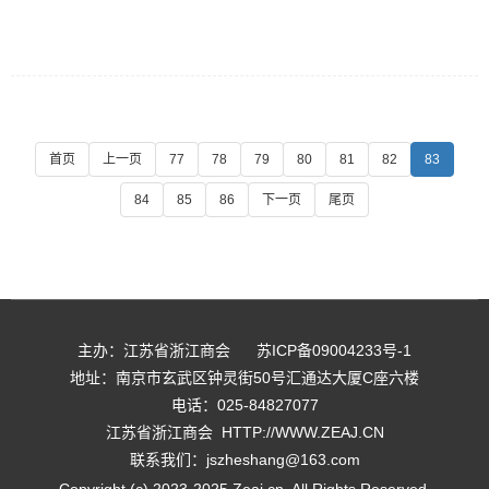
首页
上一页
77
78
79
80
81
82
83
84
85
86
下一页
尾页
主办：江苏省浙江商会
苏ICP备09004233号-1
地址：南京市玄武区钟灵街50号汇通达大厦C座六楼
电话：
025-84827077
江苏省浙江商会
HTTP://WWW.ZEAJ.CN
联系我们：
jszheshang@163.com